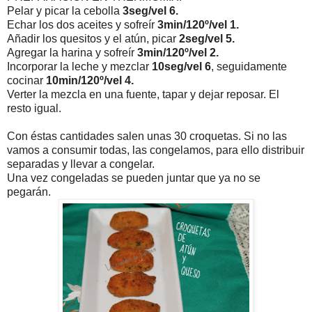
Pelar y picar la cebolla
3seg/vel 6.
Echar los dos aceites y sofreír
3min/120º/vel 1.
Añadir los quesitos y el atún, picar
2seg/vel 5.
Agregar la harina y sofreír
3min/120º/vel 2.
Incorporar la leche y mezclar
10seg/vel 6
, seguidamente
cocinar
10min/120º/vel 4.
Verter la mezcla en una fuente, tapar y dejar reposar. El
resto igual.
Con éstas cantidades salen unas 30 croquetas. Si no las
vamos a consumir todas, las congelamos, para ello distribuir
separadas y llevar a congelar.
Una vez congeladas se pueden juntar que ya no se
pegarán.